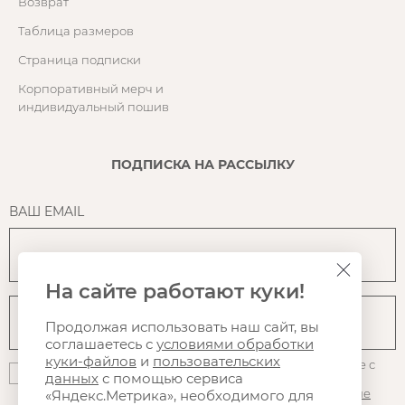
Возврат
Таблица размеров
Страница подписки
Корпоративный мерч и
индивидуальный пошив
ПОДПИСКА НА РАССЫЛКУ
ВАШ EMAIL
На сайте работают куки!
Продолжая использовать наш сайт, вы
соглашаетесь с
условиями обработки
куки-файлов
и
пользовательских
Нажимая на кнопку "Подписаться", вы даете согласие с
данных
с помощью сервиса
политикой конфиденциальности
, на
использование
файлов куки
и Яндекс.Метрики, а так же на
получение
«Яндекс.Метрика», необходимого для