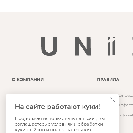
О КОМПАНИИ
ПРАВИЛА
О бренде
Политика конфид
Магазин
Публичная оферт
На сайте работают куки!
Карьера
Согласие на расс
Продолжая использовать наш сайт, вы
соглашаетесь с
условиями обработки
Контакты
куки-файлов
и
пользовательских