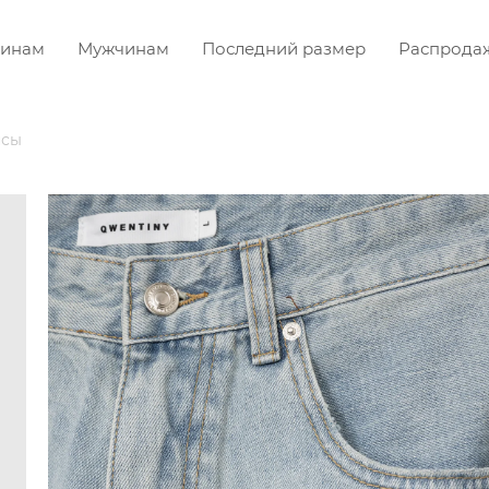
инам
Мужчинам
Последний размер
Распрода
сы