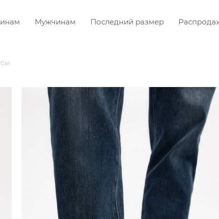
инам
Мужчинам
Последний размер
Распрода
сы