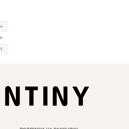
ан
й
Y