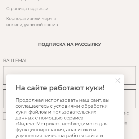
Страница подписки
Корпоративный мерч и
индивидуальный пошив
ПОДПИСКА НА РАССЫЛКУ
ВАШ EMAIL
На сайте работают куки!
Продолжая использовать наш сайт, вы
соглашаетесь с
условиями обработки
куки-файлов
и
пользовательских
Нажимая на кнопку "Подписаться", вы даете согласие с
данных
с помощью сервиса
политикой конфиденциальности
, на
использование
файлов куки
и Яндекс.Метрики, а так же на
получение
«Яндекс.Метрика», необходимого для
рассылки
, в том числе рекламной
функционирования, аналитики и
улучшения качества работы сайта и