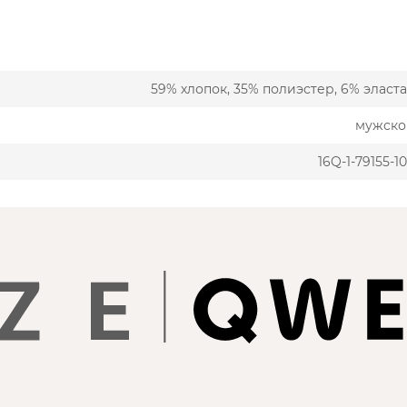
59% хлопок, 35% полиэстер, 6% эласт
мужско
16Q-1-79155-1