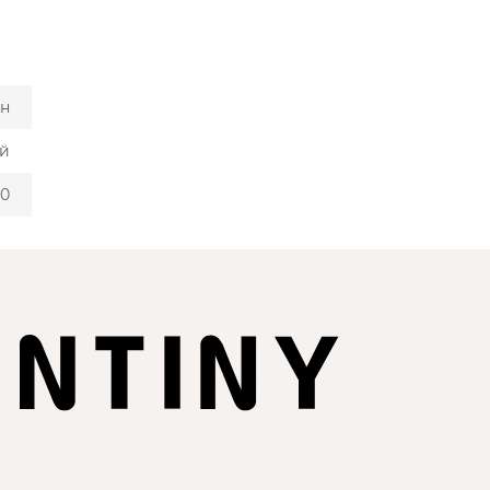
ан
й
00