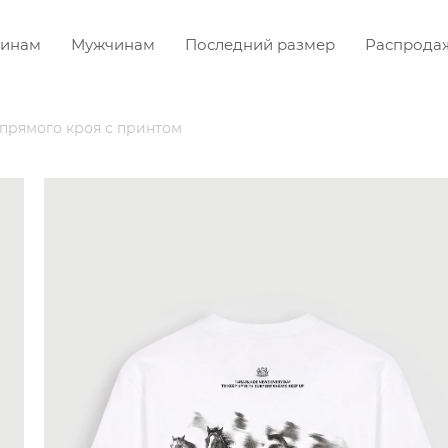
инам
Мужчинам
Последний размер
Распрода
прямого кроя с принтом