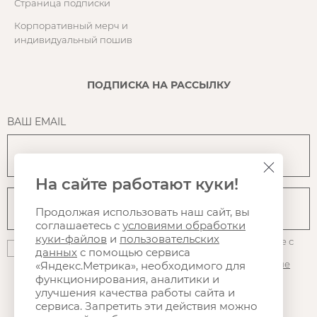
Страница подписки
Корпоративный мерч и
индивидуальный пошив
ПОДПИСКА НА РАССЫЛКУ
ВАШ EMAIL
На сайте работают куки!
Продолжая использовать наш сайт, вы
соглашаетесь с
условиями обработки
куки-файлов
и
пользовательских
Нажимая на кнопку "Подписаться", вы даете согласие с
данных
с помощью сервиса
политикой конфиденциальности
, на
использование
файлов куки
и Яндекс.Метрики, а так же на
получение
«Яндекс.Метрика», необходимого для
рассылки
, в том числе рекламной
функционирования, аналитики и
улучшения качества работы сайта и
сервиса. Запретить эти действия можно