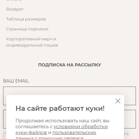
Возврат
Таблица размеров
Страница подписки
Корпоративный мерч и
индивидуальный пошив
ПОДПИСКА НА РАССЫЛКУ
ВАШ EMAIL
На сайте работают куки!
Продолжая использовать наш сайт, вы
соглашаетесь с
условиями обработки
куки-файлов
и
пользовательских
Нажимая на кнопку "Подписаться", вы даете согласие с
данных
с помощью сервиса
политикой конфиденциальности
, на
использование