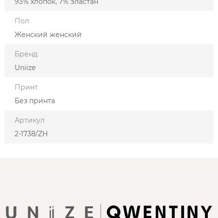
93% хлопок, 7% эластан
Пол
Женский женский
Бренд
Uniize
Принт
Без принта
Артикул
2-1738/ZH