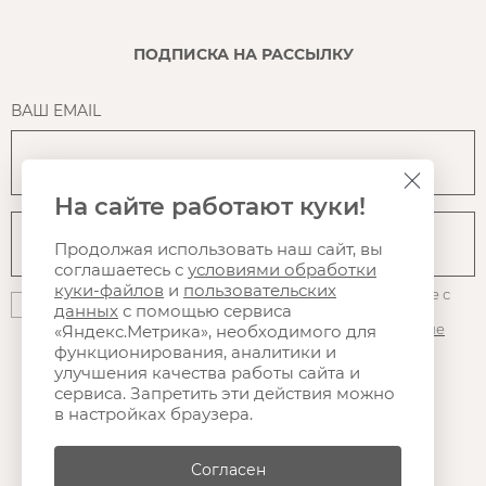
ПОДПИСКА НА РАССЫЛКУ
ВАШ EMAIL
На сайте работают куки!
Продолжая использовать наш сайт, вы
соглашаетесь с
условиями обработки
куки-файлов
и
пользовательских
Нажимая на кнопку "Подписаться", вы даете согласие с
данных
с помощью сервиса
политикой конфиденциальности
, на
использование
файлов куки
и Яндекс.Метрики, а так же на
получение
«Яндекс.Метрика», необходимого для
рассылки
, в том числе рекламной
функционирования, аналитики и
улучшения качества работы сайта и
сервиса. Запретить эти действия можно
в настройках браузера.
Согласен