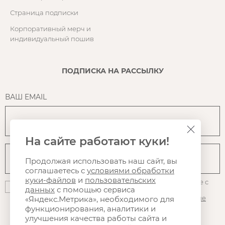
Страница подписки
Корпоративный мерч и
индивидуальный пошив
ПОДПИСКА НА РАССЫЛКУ
ВАШ EMAIL
На сайте работают куки!
Продолжая использовать наш сайт, вы
соглашаетесь с
условиями обработки
куки-файлов
и
пользовательских
Нажимая на кнопку "Подписаться", вы даете согласие с
данных
с помощью сервиса
политикой конфиденциальности
, на
использование
файлов куки
и Яндекс.Метрики, а так же на
получение
«Яндекс.Метрика», необходимого для
рассылки
, в том числе рекламной
функционирования, аналитики и
улучшения качества работы сайта и