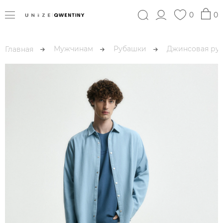
0
0
Мужчинам
Рубашки
Джинсовая ру
Главная