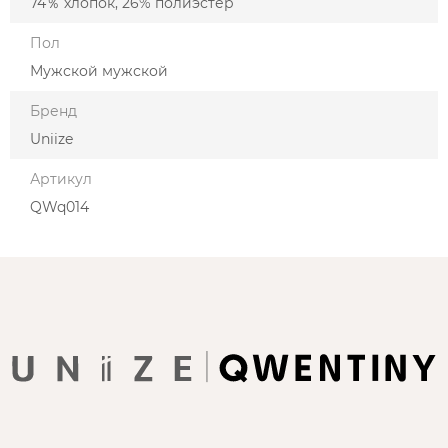
74％ хлопок, 26% полиэстер
Пол
Мужской мужской
Бренд
Uniize
Артикул
QWq014