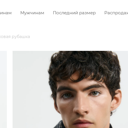
инам
Мужчинам
Последний размер
Распрода
ковая рубашка