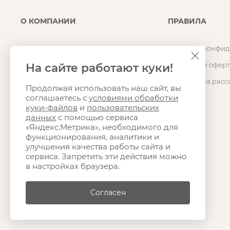
О КОМПАНИИ
ПРАВИЛА
О бренде
Политика конфид
Магазин
Публичная оферт
На сайте работают куки!
Карьера
Согласие на расс
Продолжая использовать наш сайт, вы
соглашаетесь с
условиями обработки
Контакты
куки-файлов
и
пользовательских
Оптовые продажи и сотрудничество
данных
с помощью сервиса
«Яндекс.Метрика», необходимого для
функционирования, аналитики и
улучшения качества работы сайта и
сервиса. Запретить эти действия можно
в настройках браузера.
Согласен