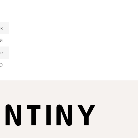
ок
й
ze
YD