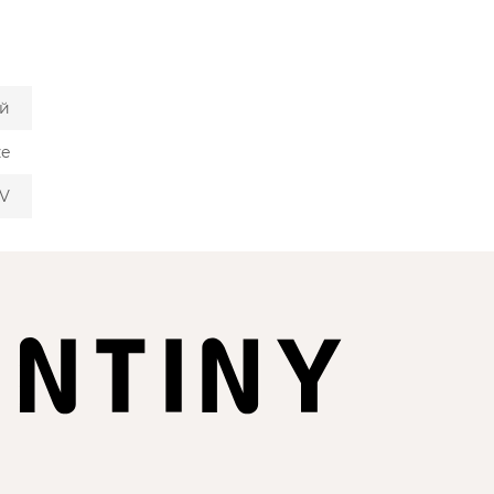
й
ze
AV