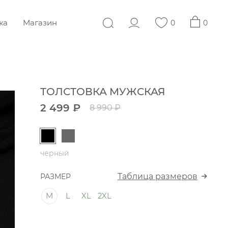
жа
Магазин
0
0
ТОЛСТОВКА МУЖСКАЯ
2 499 ₽
8 990 ₽
черный
Таблица размеров
РАЗМЕР
M
L
XL
2XL