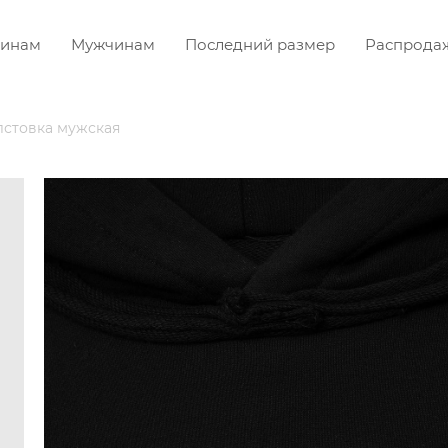
инам
Мужчинам
Последний размер
Распрода
лстовка мужская