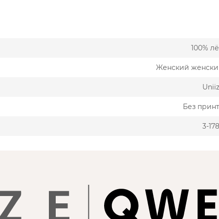
100% л
Женский женски
Unii
Без прин
3-17