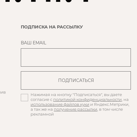
ПОДПИСКА НА РАССЫЛКУ
ВАШ EMAIL
шив
Нажимая на кнопку "Подписаться", вы даете
согласие с
политикой конфиденциальности
, на
использование файлов куки
и Яндекс.Метрики,
а так же на
получение рассылки
, в том числе
рекламной