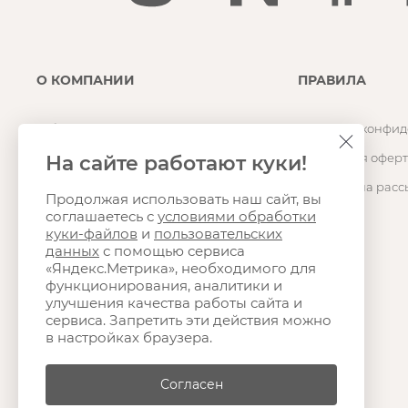
О КОМПАНИИ
ПРАВИЛА
О бренде
Политика конфид
Магазин
Публичная оферт
На сайте работают куки!
Карьера
Согласие на расс
Продолжая использовать наш сайт, вы
соглашаетесь с
условиями обработки
Контакты
куки-файлов
и
пользовательских
Оптовые продажи и сотрудничество
данных
с помощью сервиса
«Яндекс.Метрика», необходимого для
функционирования, аналитики и
улучшения качества работы сайта и
сервиса. Запретить эти действия можно
в настройках браузера.
Согласен