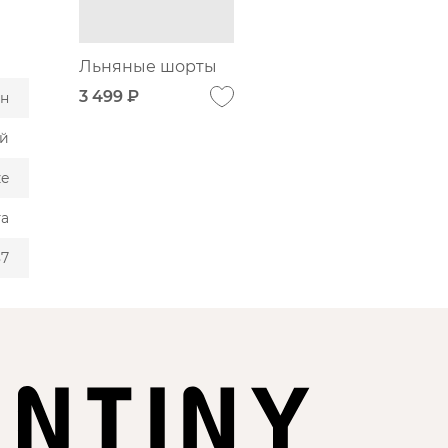
Льняные шорты
3 499 ₽
ён
й
ze
та
87